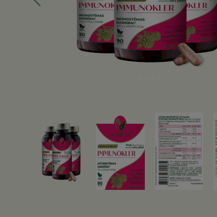
Iepriekšējā