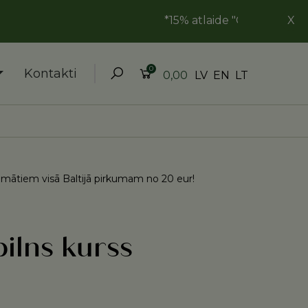
*15% atlaide "Goda ģimene" kartes
X
0
Kontakti
LV
EN
LT
0,00
ātiem visā Baltijā pirkumam no 20 eur!
lns kurss