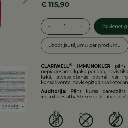
Nākošā
€ 115,90
-
1
+
Pievienot 
Uzdot jautājumu par produktu
®
CLARIWELL
IMMUNOKLER
pilns
nepieciešams ilgākā periodā, nevis tikai
laikā, atveseļošanās posmā vai i
konsekventa, nevis epizodiska lietošan
Auditorija:
Pilns kurss paredzēts 
imunitātes atbalsts sezonāli, atveseļoša