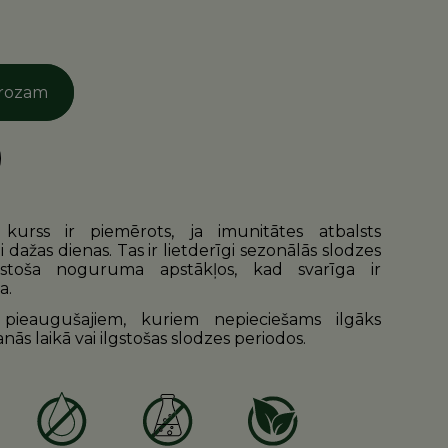
grozam
 kurss ir piemērots, ja imunitātes atbalsts
 dažas dienas. Tas ir lietderīgi sezonālās slodzes
lgstoša noguruma apstākļos, kad svarīga ir
a.
pieaugušajiem, kuriem nepieciešams ilgāks
nās laikā vai ilgstošas slodzes periodos.