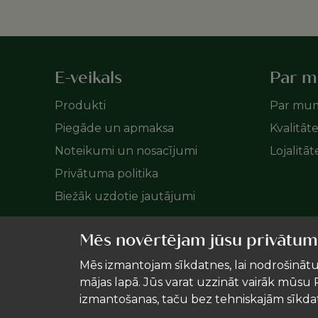
E-veikals
Par 
Produkti
Par mu
Piegāde un apmaksa
Kvalitāt
Noteikumi un nosacījumi
Lojalitā
Privātuma politika
Biežāk uzdotie jautājumi
Mēs novērtējam jūsu privātum
Mēs izmantojam sīkdatnes, lai nodrošinātu
mājas lapā. Jūs varat uzzināt vairāk mūsu P
izmantošanas, taču bez tehniskajām sīkd