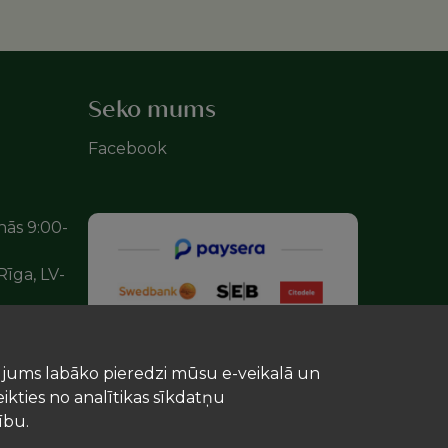
Seko mums
Facebook
nās 9:00-
Rīga, LV-
t jums labāko pieredzi mūsu e-veikalā un
eikties no analītikas sīkdatņu
ību.
u uzturu!