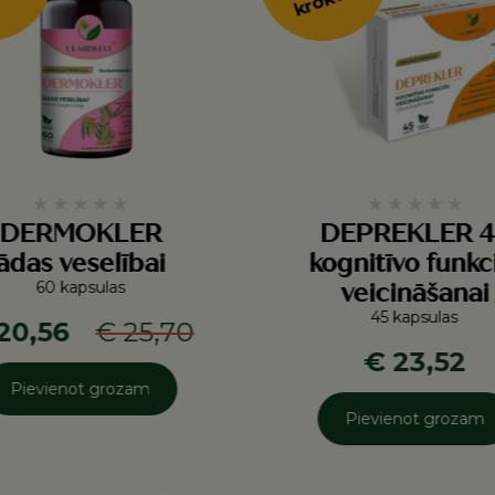
★
★
★
★
★
★
★
★
★
★
DERMOKLER
DEPREKLER 4
ādas veselībai
kognitīvo funkc
60 kapsulas
veicināšanai
45 kapsulas
20,56
€ 25,70
€ 23,52
Pievienot grozam
Pievienot grozam