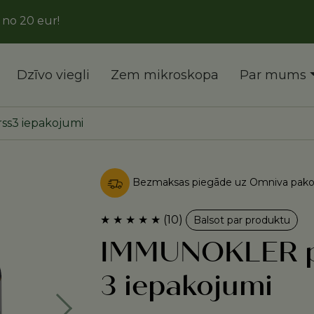
ur!
Dzīvo viegli
Zem mikroskopa
Par mums
ss3 iepakojumi
Bezmaksas piegāde uz Omniva pakom
★
★
★
★
★
(10)
Balsot par produktu
IMMUNOKLER pi
3 iepakojumi