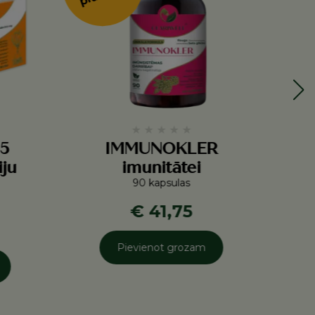
★
★
★
★
★
5
IMMUNOKLER
iju
imunitātei
90 kapsulas
€ 41,75
Pievienot grozam