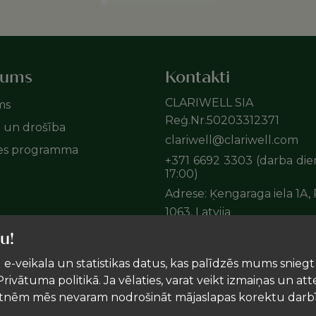
mums
Kontakti
CLARIWELL SIA
ms
Reģ.Nr.50203312371
e un drošība
clariwell@clariwell.com
tes programma
+371 6692 3303 (darba die
17:00)
Adrese: Ķengaraga iela 1A, 
1063, Latvija
u!
 e-veikala un statistikas datus, kas palīdzēs mums snieg
rivātuma politikā. Ja vēlaties, varat veikt izmaiņas un att
atnēm mēs nevaram nodrošināt mājaslapas korektu darb
Uztura bagātinātājs neaizstāj pilnvērtīgu un sabalansēt