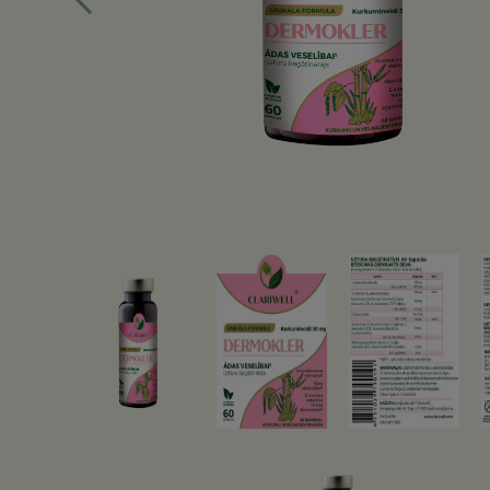
Iepriekšējā