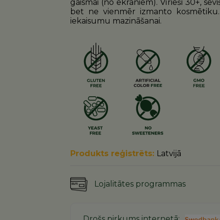
gaismai (no ekrāniem). Vīrieši 30+, sevi
bet ne vienmēr izmanto kosmētiku. 
iekaisumu mazināšanai.
Produkts reģistrēts:
Latvijā
Lojalitātes programmas
Drošs pirkums internetā: