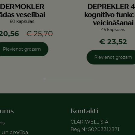
DERMOKLER
DEPREKLER 4
ādas veselībai
kognitīvo funkc
60 kapsulas
veicināšanai
45 kapsulas
20,56
€ 25,70
€ 23,52
Pievienot grozam
Pievienot grozam
mums
Kontakti
CLARIWELL SIA
ms
Reģ.Nr.50203312371
e un drošība