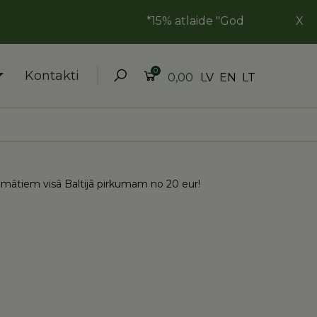
*15% atlaide "Goda ģimene" kartes īpaš
X
0
Kontakti
LV
EN
LT
0,00
ātiem visā Baltijā pirkumam no 20 eur!