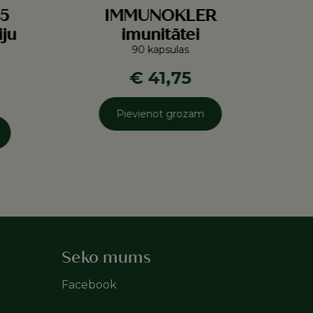
5
IMMUNOKLER
iju
imunitātei
90 kapsulas
€ 41,75
Pievienot grozam
Seko mums
Facebook