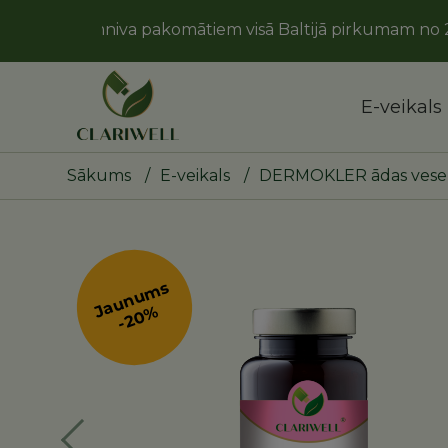
mniva pakomātiem visā Baltijā pirkumam no 20 eur!
E-veikals
Sākums
/
E-veikals
/
DERMOKLER ādas vesel
Jaunums
-20%