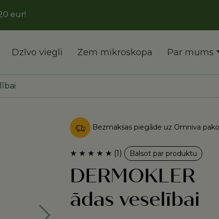
Dzīvo viegli
Zem mikroskopa
Par mums
ībai
Bezmaksas piegāde uz Omniva pakom
★
★
★
★
★
(1)
Balsot par produktu
DERMOKLER
ādas veselībai