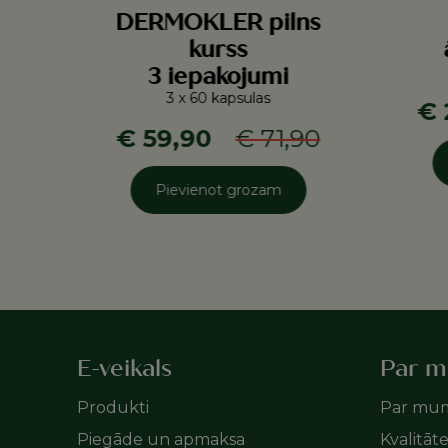
DERMOKLER pilns
kurss
3 iepakojumi
3 x 60 kapsulas
€ 
€ 59,90
€ 71,90
Pievienot grozam
E-veikals
Par 
Produkti
Par mu
Piegāde un apmaksa
Kvalitāt