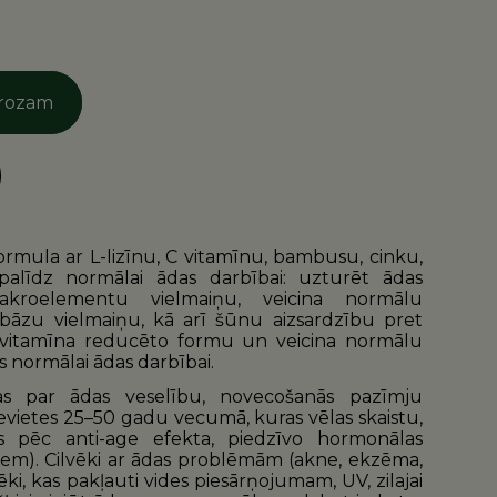
grozam
ormula ar L-lizīnu, C vitamīnu, bambusu, cinku,
līdz normālai ādas darbībai: uzturēt ādas
akroelementu vielmaiņu, veicina normālu
bāzu vielmaiņu, kā arī šūnu aizsardzību pret
E vitamīna reducēto formu un veicina normālu
 normālai ādas darbībai.
as par ādas veselību, novecošanās pazīmju
evietes 25–50 gadu vecumā, kuras vēlas skaistu,
s pēc anti-age efekta, piedzīvo hormonālas
em). Cilvēki ar ādas problēmām (akne, ekzēma,
ēki, kas pakļauti vides piesārņojumam, UV, zilajai