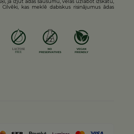
šķi, ja izjūt ādas sausumu, vēlas uzlabot izskatu,
Cilvēki, kas meklē dabiskus risinājumus ādas