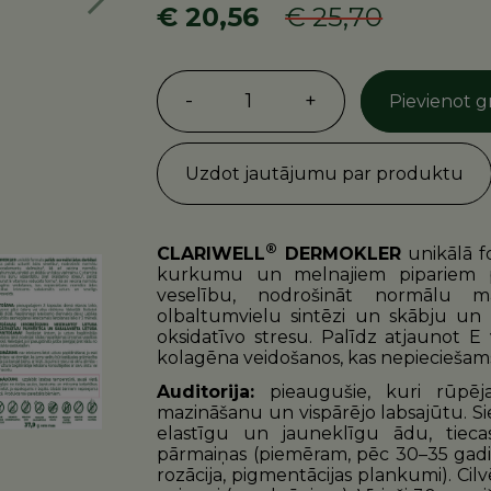
Nākošā
€ 20,56
€ 25,70
-
1
+
Pievienot 
Uzdot jautājumu par produktu
®
CLARIWELL
DERMOKLER
unikālā f
kurkumu un melnajiem pipariem pa
veselību, nodrošināt normālu m
olbaltumvielu sintēzi un skābju un 
oksidatīvo stresu. Palīdz atjaunot 
kolagēna veidošanos, kas nepieciešams
Auditorija:
pieaugušie,
kuri rūpēj
mazināšanu un vispārējo labsajūtu. Si
elastīgu un jauneklīgu ādu, tieca
pārmaiņas (piemēram, pēc 30–35 gadi
rozācija, pigmentācijas plankumi). Cilv