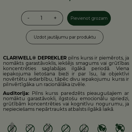
-
1
+
Pievienot grozam
Uzdot jautājumu par produktu
CLARIWELL® DEPREKLER
pilns kurss ir piemērots, ja
nomākts garastāvoklis, iekšējs smagums vai grūtības
koncentrēties saglabājas ilgākā periodā. Viena
iepakojuma lietošana bieži ir par īsu, lai objektīvi
novērtētu iedarbību, tāpēc divu iepakojumu kurss ir
pilnvērtīgāka un racionālāka izvēle.
Auditorija:
Pilns kurss paredzēts pieaugušajiem ar
nomāktu garastāvokli, ilgstošu emocionālu spriedzi,
grūtībām koncentrēties vai kognitīvu nogurumu, ja
nepieciešams nepārtraukts atbalsts ilgākā laikā.