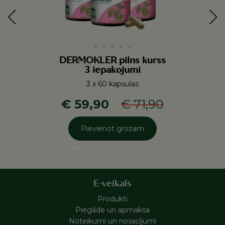
★
★
★
★
★
DERMOKLER pilns kurss
3 iepakojumi
3 x 60 kapsulas
€ 59,90
€ 71,90
Pievienot grozam
E-veikals
Produkti
Piegāde un apmaksa
Noteikumi un nosacījumi