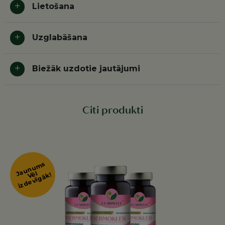
Lietošana
Uzglabāšana
Biežāk uzdotie jautājumi
Citi produkti
Jaunums
ēl
i
z
d
e
vī
g
ā
V
k!