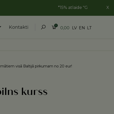
*15% atlaide "Goda ģimene" kartes
X
0
Kontakti
LV
EN
LT
0,00
ātiem visā Baltijā pirkumam no 20 eur!
lns kurss