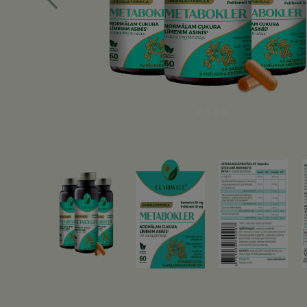
Iepriekšējā