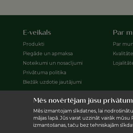
E-veikals
Par 
Produkti
Par mu
Piegāde un apmaksa
Kvalitāt
Noteikumi un nosacījumi
Lojalitā
Privātuma politika
Biežāk uzdotie jautājumi
Mēs novērtējam jūsu privātum
Mēs izmantojam sīkdatnes, lai nodrošinātu
mājas lapā. Jūs varat uzzināt vairāk mūsu P
izmantošanas, taču bez tehniskajām sīkd