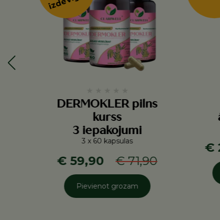
★
★
★
★
★
DERMOKLER pilns
kurss
3 iepakojumi
3 x 60 kapsulas
€ 
€ 59,90
€ 71,90
Pievienot grozam