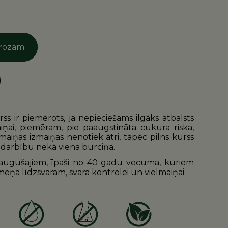
grozam
rss ir piemērots, ja nepieciešams ilgāks atbalsts
ņai, piemēram, pie paaugstināta cukura riska,
lmaiņas izmaiņas nenotiek ātri, tāpēc pilns kurss
edarbību nekā viena burciņa.
eaugušajiem, īpaši no 40 gadu vecuma, kuriem
meņa līdzsvaram, svara kontrolei un vielmaiņai