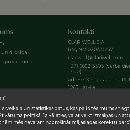
mums
Kontakti
CLARIWELL SIA
ms
Reģ.Nr.50203312371
e un drošība
clariwell@clariwell.com
tes programma
+371 6692 3303 (darba die
17:00)
Adrese: Ķengaraga iela 1A, 
1063, Latvija
u!
 e-veikala un statistikas datus, kas palīdzēs mums snieg
rivātuma politikā. Ja vēlaties, varat veikt izmaiņas un att
atnēm mēs nevaram nodrošināt mājaslapas korektu darb
Uztura bagātinātājs neaizstāj pilnvērtīgu un sabalansēt