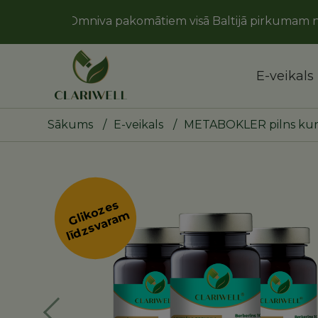
 uz Omniva pakomātiem visā Baltijā pirkumam no 20 eu
E-veikals
Sākums
/
E-veikals
/
METABOKLER pilns kur
Gli
o
z
e
s
lī
d
z
s
v
a
r
a
k
m