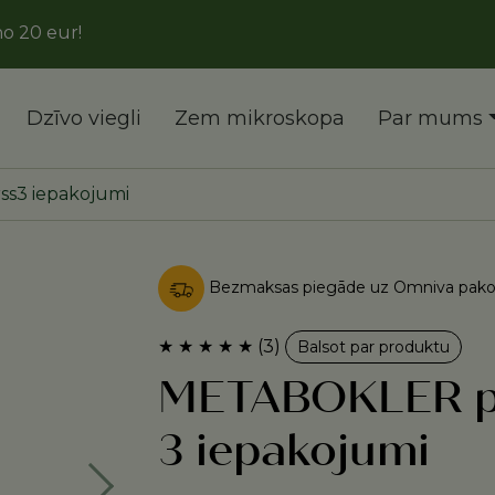
r!
Dzīvo viegli
Zem mikroskopa
Par mums
ss3 iepakojumi
Bezmaksas piegāde uz Omniva pakom
Gli
o
z
e
s
lī
d
z
s
v
a
r
a
k
m
★
★
★
★
★
(3)
Balsot par produktu
METABOKLER pi
3 iepakojumi