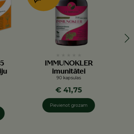
★
★
★
★
★
5
IMMUNOKLER
iju
imunitātei
90 kapsulas
€ 41,75
Pievienot grozam