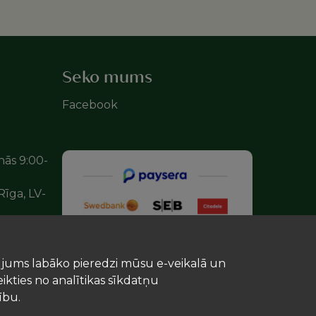
Seko mums
Facebook
nās 9:00-
Rīga, LV-
t jums labāko pieredzi mūsu e-veikalā un
eikties no analītikas sīkdatņu
ību.
u uzturu!