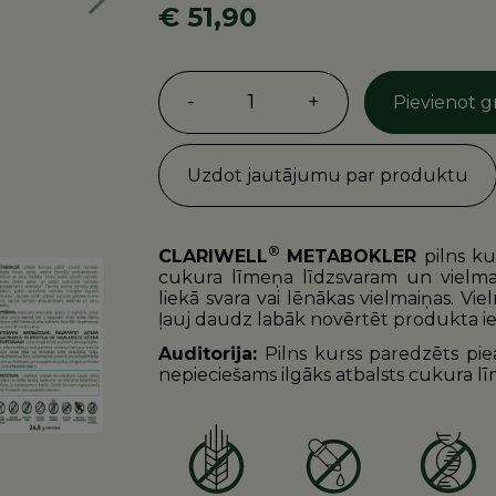
Nākošā
€ 51,90
-
1
+
Pievienot 
Uzdot jautājumu par produktu
®
CLARIWELL
METABOKLER
pilns ku
cukura līmeņa līdzsvaram un vielmai
liekā svara vai lēnākas vielmaiņas. Vie
ļauj daudz labāk novērtēt produkta i
Auditorija:
Pilns kurss paredzēts pi
nepieciešams ilgāks atbalsts cukura lī