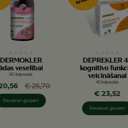
★
★
★
★
★
★
★
★
★
★
DERMOKLER
DEPREKLER 4
ādas veselībai
kognitīvo funkc
60 kapsulas
veicināšanai
45 kapsulas
20,56
€ 25,70
€ 23,52
Pievienot grozam
Pievienot grozam