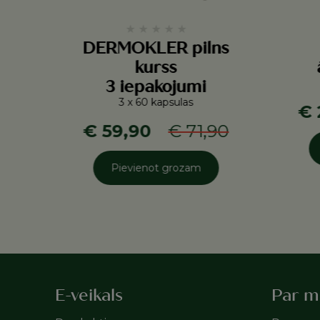
★
★
★
★
★
DERMOKLER pilns
kurss
3 iepakojumi
3 x 60 kapsulas
€ 
€ 59,90
€ 71,90
Pievienot grozam
E-veikals
Par 