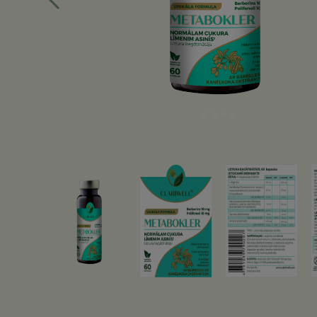
Iepriekšējā