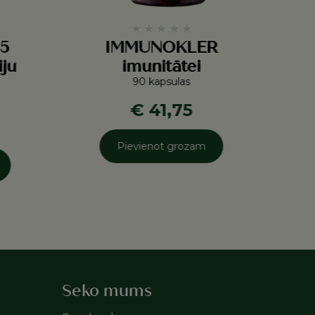
★
★
★
★
★
5
IMMUNOKLER
iju
imunitātei
90 kapsulas
€ 41,75
Pievienot grozam
Seko mums