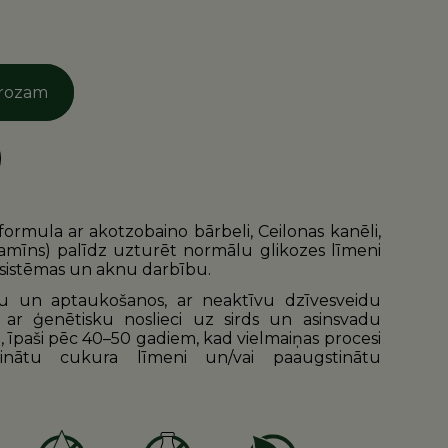
grozam
formula ar akotzobaino bārbeli, Ceilonas kanēli,
amīns) palīdz uzturēt normālu glikozes līmeni
u sistēmas un aknu darbību.
ru un aptaukošanos, ar neaktīvu dzīvesveidu
ēki ar ģenētisku noslieci uz sirds un asinsvadu
i, īpaši pēc 40–50 gadiem, kad vielmaiņas procesi
tinātu cukura līmeni un/vai paaugstinātu