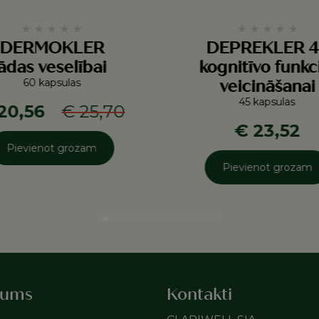
★
★
★
★
★
★
★
★
★
★
DERMOKLER
DEPREKLER 4
ādas veselībai
kognitīvo funkc
60 kapsulas
veicināšanai
45 kapsulas
20,56
€ 25,70
€ 23,52
Pievienot grozam
Pievienot grozam
mums
Kontakti