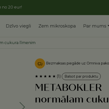
r!
Dzīvo viegli
Zem mikroskopa
Par mums
 cukura līmenim
Bezmaksas piegāde uz Omniva pakom
li
o
z
e
s
ī
d
z
s
v
a
r
a
k
m
★
★
★
★
★
(1)
Balsot par produktu
METABOKLER
normālam cuku