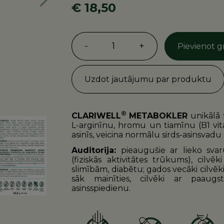
Nākošā
€ 18,50
-
1
+
Pievienot 
Uzdot jautājumu par produktu
®
CLARIWELL
METABOKLER
unikālā 
L-arginīnu, hromu un tiamīnu (B1 vit
asinīs, veicina normālu sirds-asinsvad
Auditorija:
pieaugušie ar lieko sva
(fiziskās aktivitātes trūkums), cilv
slimībām, diabētu; gados vecāki cilvēk
sāk mainīties, cilvēki ar paaugs
asinsspiedienu.