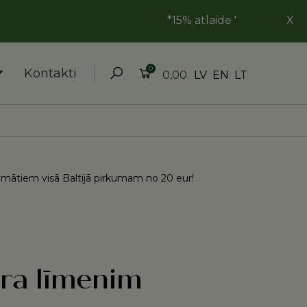
*15% atlaide "Goda ģimene" kartes
X
0
Kontakti
LV
EN
LT
0,00
ātiem visā Baltijā pirkumam no 20 eur!
ra līmenim