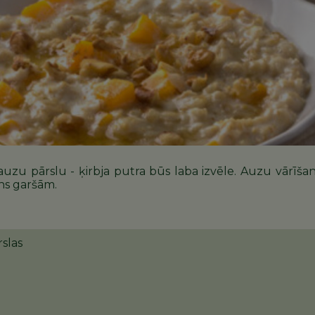
šī auzu pārslu - ķirbja putra būs laba izvēle. Auzu vārī
ens garšām.
rslas