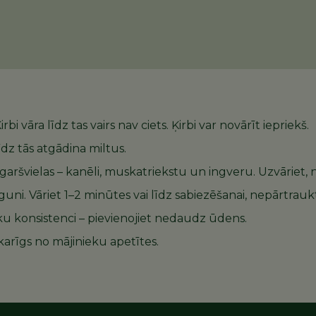
i vāra līdz tas vairs nav ciets. Ķirbi var novārīt iepriekš.
īdz tās atgādina miltus.
un garšvielas – kanēli, muskatriekstu un ingveru. Uzvāriet,
i. Vāriet 1–2 minūtes vai līdz sabiezēšanai, nepārtraukt
rāku konsistenci – pievienojiet nedaudz ūdens.
karīgs no mājinieku apetītes.