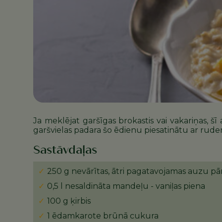
Ja meklējat garšīgas brokastis vai vakariņas, 
garšvielas padara šo ēdienu piesatinātu ar rud
Sastāvdaļas
250 g nevārītas, ātri pagatavojamas auzu pā
0,5 l nesaldināta mandeļu - vaniļas piena
100 g ķirbis
1 ēdamkarote brūnā cukura