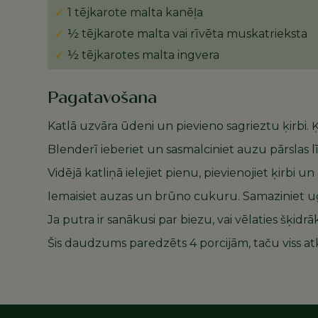
1 tējkarote malta kanēļa
½ tējkarote malta vai rīvēta muskatrieksta
½ tējkarotes malta ingvera
Pagatavošana
Katlā uzvāra ūdeni un pievieno sagrieztu ķirbi. Ķirb
Blenderī ieberiet un sasmalciniet auzu pārslas l
Vidējā katliņā ielejiet pienu, pievienojiet ķirbi 
Iemaisiet auzas un brūno cukuru. Samaziniet ugun
Ja putra ir sanākusi par biezu, vai vēlaties šķid
Šis daudzums paredzēts 4 porcijām, taču viss at