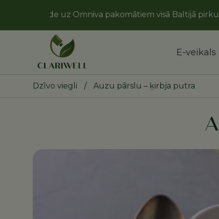
piegāde uz Omniva pakomātiem visā Baltijā pirkumam n
E-veikals
Dzīvo viegli
/
Auzu pārslu – ķirbja putra
A