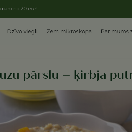
o 20 eur!
Dzīvo viegli
Zem mikroskopa
Par mums
uzu pārslu – ķirbja put