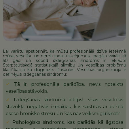
Lai varētu apstiprināt, ka mūsu profesionālā dzīve ietekmē
mūsu veselību un nereti rada traucējumus, pagāja vairāk kā
50 gadi un šobrīd izdegšanas sindroms ir iekļauts
Starptautiskajā statistiskajā slimību un veselības problēmu
klasifikācijā kā diagnoze. Pasaules Veselības organizācija ir
definējusi izdegšanas sindromu:
Tā ir profesionāla parādība, nevis noteikts
veselības stāvoklis.
Izdegšanas sindromā ietilpst visas veselības
stāvokļa negatīvās izmaiņas, kas saistītas ar darbā
esošo hronisko stresu un kas nav veiksmīgi risināts.
Psiholoģisks sindroms, kas parādās kā ilgstoša