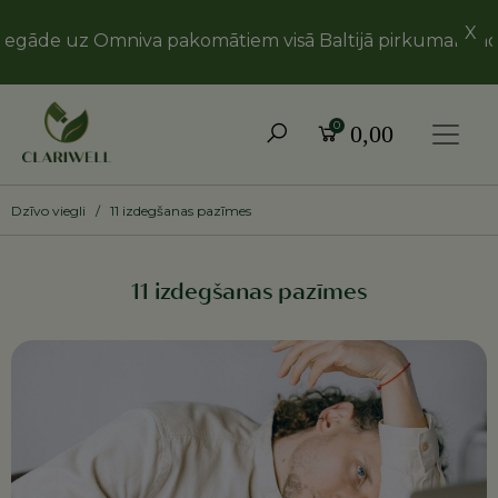
X
gāde uz Omniva pakomātiem visā Baltijā pirkumam no 2
Toggle
0
0,00
Dzīvo viegli
/
11 izdegšanas pazīmes
11 izdegšanas pazīmes