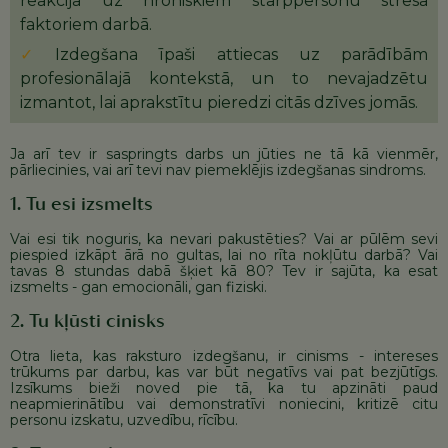
reakcija uz hroniskiem starppersonu stresa
faktoriem darbā.
Izdegšana īpaši attiecas uz parādībām
profesionālajā kontekstā, un to nevajadzētu
izmantot, lai aprakstītu pieredzi citās dzīves jomās.
Ja arī tev ir saspringts darbs un jūties ne tā kā vienmēr,
pārliecinies, vai arī tevi nav piemeklējis izdegšanas sindroms.
1. Tu esi izsmelts
Vai esi tik noguris, ka nevari pakustēties? Vai ar pūlēm sevi
piespied izkāpt ārā no gultas, lai no rīta nokļūtu darbā? Vai
tavas 8 stundas dabā šķiet kā 80? Tev ir sajūta, ka esat
izsmelts - gan emocionāli, gan fiziski.
2. Tu kļūsti cinisks
Otra lieta, kas raksturo izdegšanu, ir cinisms - intereses
trūkums par darbu, kas var būt negatīvs vai pat bezjūtīgs.
Izsīkums bieži noved pie tā, ka tu apzināti paud
neapmierinātību vai demonstratīvi noniecini, kritizē citu
personu izskatu, uzvedību, rīcību.