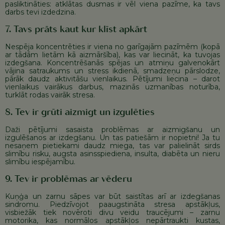
pasliktināties: atklātas dusmas ir vēl viena pazīme, ka tavs
darbs tevi izdedzina.
7. Tavs prāts kaut kur klīst apkārt
Nespēja koncentrēties ir viena no garīgajām pazīmēm (kopā
ar tādām lietām kā aizmāršība), kas var liecināt, ka tuvojas
izdegšana. Koncentrēšanās spējas un atmiņu galvenokārt
vājina satraukums un stress ikdienā, smadzeņu pārslodze,
pārāk daudz aktivitāšu vienlaikus. Pētījumi liecina – darot
vienlaikus vairākus darbus, mazinās uzmanības noturība,
turklāt rodas vairāk stresa.
8. Tev ir grūti aizmigt un izgulēties
Daži pētījumi sasaista problēmas ar aizmigšanu un
izgulēšanos ar izdegšanu. Un tas patiešām ir nopietni! Ja tu
nesaņem pietiekami daudz miega, tas var palielināt sirds
slimību risku, augsta asinsspiediena, insulta, diabēta un nieru
slimību iespējamību.
9. Tev ir problēmas ar vēderu
Kuņģa un zarnu sāpes var būt saistītas arī ar izdegšanas
sindromu. Piedzīvojot paaugstināta stresa apstākļus,
visbiežāk tiek novēroti divu veidu traucējumi – zarnu
motorika, kas normālos apstākļos nepārtraukti kustas,