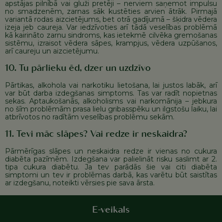
apstājas pilnībā vai gluži pretēji – nerviem saņemot impulsu
no smadzenēm, zarnas sāk kustēties arvien ātrāk. Pirmajā
variantā rodas aizcietējums, bet otrā gadījumā – šķidra vēdera
izeja jeb caureja. Var iedzīvoties arī tādā veselības problēmā
kā kairināto zarnu sindroms, kas ietekmē cilvēka gremošanas
sistēmu, izraisot vēdera sāpes, krampjus, vēdera uzpūšanos,
arī caureju un aizcietējumu.
10. Tu pārlieku ēd, dzer un uzdzīvo
Pārtikas, alkohola vai narkotiku lietošana, lai justos labāk, arī
var būt darba izdegšanas simptoms. Tas var radīt nopietnas
sekas. Aptaukošanās, alkoholisms vai narkomānija – jebkura
no šīm problēmām prasa lielu gribasspēku un ilgstošu laiku, lai
atbrīvotos no radītām veselības problēmu sekām.
11. Tevi māc slāpes? Vai redze ir neskaidra?
Pārmērīgas slāpes un neskaidra redze ir vienas no cukura
diabēta pazīmēm. Izdegšana var palielināt risku saslimt ar 2.
tipa cukura diabētu. Ja tev parādās šie vai citi diabēta
simptomi un tev ir problēmas darbā, kas varētu būt saistītas
ar izdegšanu, noteikti vērsies pie sava ārsta.
E-veikals