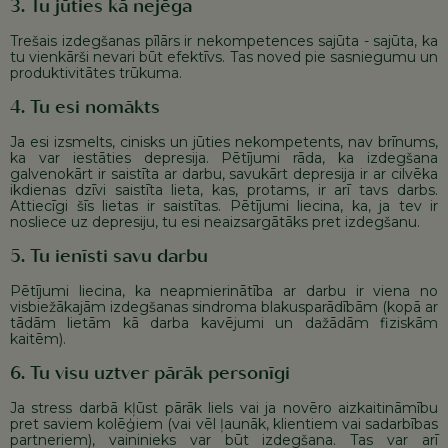
3. Tu jūties kā nejēga
Trešais izdegšanas pīlārs ir nekompetences sajūta - sajūta, ka
tu vienkārši nevari būt efektīvs. Tas noved pie sasniegumu un
produktivitātes trūkuma.
4. Tu esi nomākts
Ja esi izsmelts, cinisks un jūties nekompetents, nav brīnums,
ka var iestāties depresija. Pētījumi rāda, ka izdegšana
galvenokārt ir saistīta ar darbu, savukārt depresija ir ar cilvēka
ikdienas dzīvi saistīta lieta, kas, protams, ir arī tavs darbs.
Attiecīgi šīs lietas ir saistītas. Pētījumi liecina, ka, ja tev ir
nosliece uz depresiju, tu esi neaizsargātāks pret izdegšanu.
5. Tu ienīsti savu darbu
Pētījumi liecina, ka neapmierinātība ar darbu ir viena no
visbiežākajām izdegšanas sindroma blakusparādībām (kopā ar
tādām lietām kā darba kavējumi un dažādām fiziskām
kaitēm).
6. Tu visu uztver pārāk personīgi
Ja stress darbā kļūst pārāk liels vai ja novēro aizkaitināmību
pret saviem kolēģiem (vai vēl ļaunāk, klientiem vai sadarbības
partneriem), vaininieks var būt izdegšana. Tas var arī