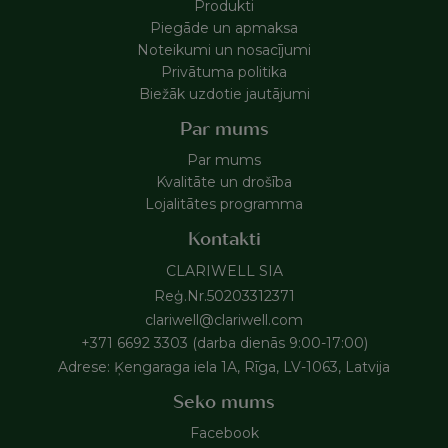
Produkti
Piegāde un apmaksa
Noteikumi un nosacījumi
Privātuma politika
Biežāk uzdotie jautājumi
Par mums
Par mums
Kvalitāte un drošība
Lojalitātes programma
Kontakti
CLARIWELL SIA
Reģ.Nr.50203312371
clariwell@clariwell.com
+371 6692 3303 (darba dienās 9:00-17:00)
Adrese: Ķengaraga iela 1A, Rīga, LV-1063, Latvija
Seko mums
Facebook